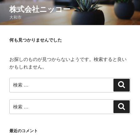
コ
株式会社ニッコー
ン
大和市
テ
ン
ツ
何も見つかりませんでした
へ
ス
キ
お探しのものが見つからないようです。検索すると良い
ッ
かもしれません。
プ
検
検
索
索:
検
検
索
索:
最近のコメント